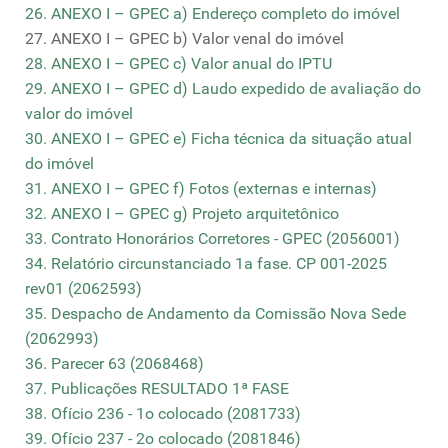
26. ANEXO I – GPEC a) Endereço completo do imóvel
27. ANEXO I – GPEC b) Valor venal do imóvel
28. ANEXO I – GPEC c) Valor anual do IPTU
29. ANEXO I – GPEC d) Laudo expedido de avaliação do
valor do imóvel
30. ANEXO I – GPEC e) Ficha técnica da situação atual
do imóvel
31. ANEXO I – GPEC f) Fotos (externas e internas)
32. ANEXO I – GPEC g) Projeto arquitetônico
33. Contrato Honorários Corretores - GPEC (2056001)
34. Relatório circunstanciado 1a fase. CP 001-2025
rev01 (2062593)
35. Despacho de Andamento da Comissão Nova Sede
(2062993)
36. Parecer 63 (2068468)
37. Publicações RESULTADO 1ª FASE
38. Ofício 236 - 1o colocado (2081733)
39. Ofício 237 - 2o colocado (2081846)