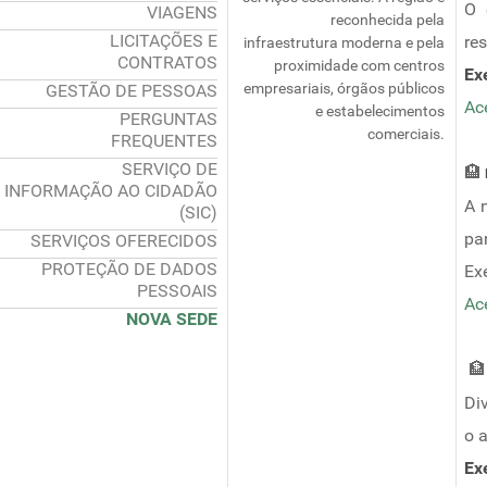
O 
VIAGENS
reconhecida pela
LICITAÇÕES E
re
infraestrutura moderna e pela
CONTRATOS
proximidade com centros
Ex
empresariais, órgãos públicos
GESTÃO DE PESSOAS
Ace
e estabelecimentos
PERGUNTAS
comerciais.
FREQUENTES
SERVIÇO DE
🏨
INFORMAÇÃO AO CIDADÃO
A 
(SIC)
pa
SERVIÇOS OFERECIDOS
PROTEÇÃO DE DADOS
Exe
PESSOAIS
Ace
NOVA SEDE

Di
o 
Ex