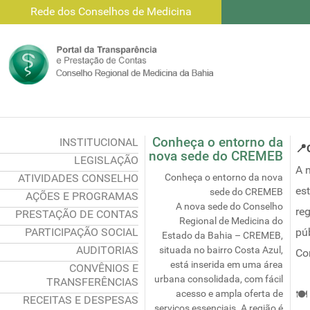
Rede dos Conselhos de Medicina
Conheça o entorno da
INSTITUCIONAL
📍
nova sede do CREMEB
LEGISLAÇÃO
A 
ATIVIDADES CONSELHO
Conheça o entorno da nova
es
sede do CREMEB
AÇÕES E PROGRAMAS
A nova sede do Conselho
re
PRESTAÇÃO DE CONTAS
Regional de Medicina do
PARTICIPAÇÃO SOCIAL
pú
Estado da Bahia – CREMEB,
AUDITORIAS
situada no bairro Costa Azul,
Co
está inserida em uma área
CONVÊNIOS E
urbana consolidada, com fácil
TRANSFERÊNCIAS
acesso e ampla oferta de
🍽️
RECEITAS E DESPESAS
serviços essenciais. A região é