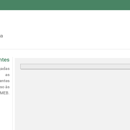
ntes
gadas
as
entes
sso às
EMEB.