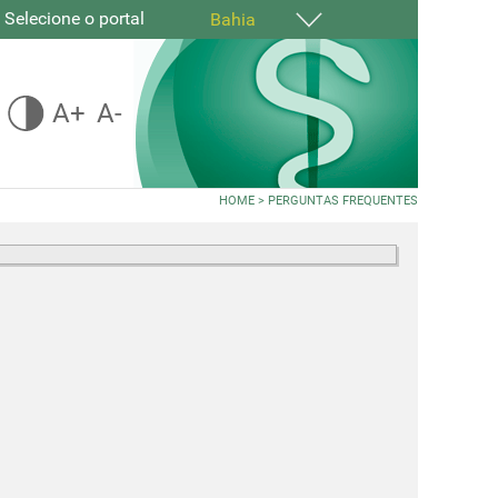
Selecione o portal
Bahia
A+
A-
HOME
>
PERGUNTAS FREQUENTES