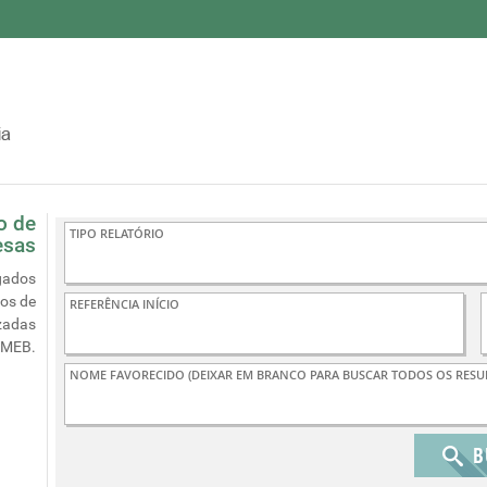
o de
esas
gados
os de
zadas
EMEB.