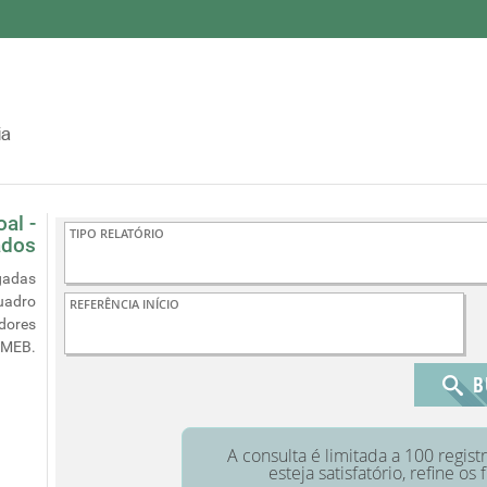
al -
ados
gadas
uadro
idores
EMEB.