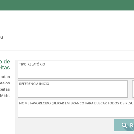
o de
itas
gadas
re os
ceitas
EMEB.