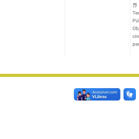
📕
Te
Púb
Ob
ci
pa