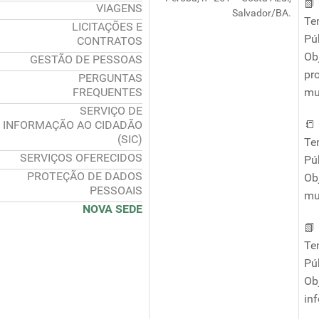
📗
VIAGENS
Salvador/BA.
Te
LICITAÇÕES E
Pú
CONTRATOS
Obj
GESTÃO DE PESSOAS
pr
PERGUNTAS
FREQUENTES
mu
SERVIÇO DE
📒
INFORMAÇÃO AO CIDADÃO
(SIC)
Te
SERVIÇOS OFERECIDOS
Pú
PROTEÇÃO DE DADOS
Ob
PESSOAIS
mu
NOVA SEDE
📗
Te
Pú
Ob
in