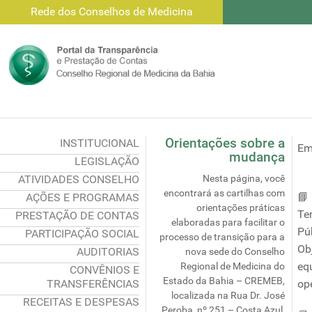
Rede dos Conselhos de Medicina
Orientações sobre a
INSTITUCIONAL
Em
mudança
LEGISLAÇÃO
ATIVIDADES CONSELHO
Nesta página, você
encontrará as cartilhas com
📘
AÇÕES E PROGRAMAS
orientações práticas
Te
PRESTAÇÃO DE CONTAS
elaboradas para facilitar o
Pú
PARTICIPAÇÃO SOCIAL
processo de transição para a
Ob
AUDITORIAS
nova sede do Conselho
eq
Regional de Medicina do
CONVÊNIOS E
Estado da Bahia – CREMEB,
TRANSFERÊNCIAS
op
localizada na Rua Dr. José
RECEITAS E DESPESAS
Peroba, nº 251 – Costa Azul,