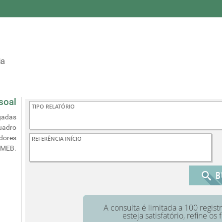
soal
gadas
uadro
idores
EMEB.